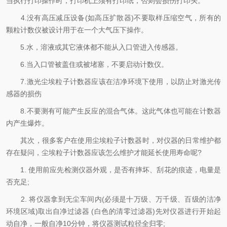
当执行打印操作时，打印机上须有打印纸，否则会损伤打印头。
4.没有高压减压设备(如高压扩散器)不要取样压缩空气，所有的
颗粒计数仪被设计用于在一个大气压下操作。
5.水，溶液或其它液体都不能从入口管进入传感器。
6.当入口管被盖住或被堵塞，不要启动计数仪。
7.激光尘埃粒子计数器应该在洁净环境下使用，以防止对激光传
感器的损伤
8.不要测有可能产生反应的混合气体。这此气体也可能在计数器
内产生爆炸。
其次，很多客户在使用尘埃粒子计数器时，对仪器的日常维护都
存在疑问，尘埃粒子计数器应该怎么维护才能延长使用寿命呢?
1. 使用前应先检测仪器外观，是否有摔坏、刮花的痕迹，电量是
否充足;
2. 将仪器拿到无尘车间内(必须是十万级、万千级、百级的洁净
环境区域)取出自净过滤器 (白色的清零过滤器)先对仪器进行开始起
动自净，一般自净10分钟，将仪器测试粒径全归零;