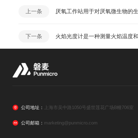
上一条
厌氧工作站用于对厌氧微生物的
下一条
火焰光度计是一种测量火焰温度
公司地址：
上海市吴中路1050号盛世莲花广场B幢706室
公司邮箱：
marketing@punmicro.com