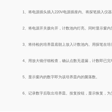
1、将电源插头插入220V电源插座内。将探笔插入仪器
2、将电源开关拨向开，计数池内灯亮。同时显示窗内
3、将待检的培养皿底朝上放入计数池内。用探笔在培养
4、用放大镜仔细检查，确认点数无遗漏，计数即已完
5、显示窗内的数字即为该培养皿内的菌落数。
6、记录数字后取出培养皿。按复按钮，显示恢复，为