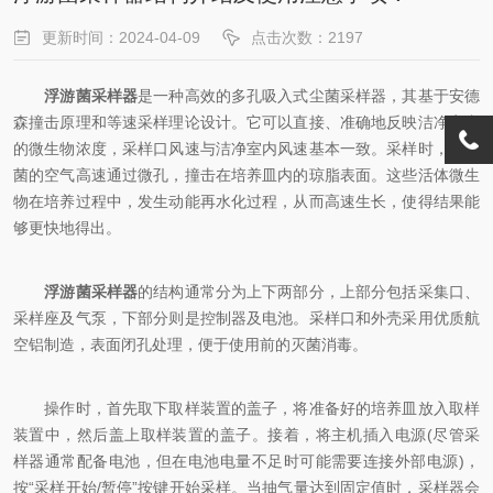
更新时间：2024-04-09
点击次数：2197
浮游菌采样器
是一种高效的多孔吸入式尘菌采样器，其基于安德
森撞击原理和等速采样理论设计。它可以直接、准确地反映洁净室内
的微生物浓度，采样口风速与洁净室内风速基本一致。采样时，带尘
菌的空气高速通过微孔，撞击在培养皿内的琼脂表面。这些活体微生
物在培养过程中，发生动能再水化过程，从而高速生长，使得结果能
够更快地得出。
浮游菌采样器
的结构通常分为上下两部分，上部分包括采集口、
采样座及气泵，下部分则是控制器及电池。采样口和外壳采用优质航
空铝制造，表面闭孔处理，便于使用前的灭菌消毒。
操作时，首先取下取样装置的盖子，将准备好的培养皿放入取样
装置中，然后盖上取样装置的盖子。接着，将主机插入电源(尽管采
样器通常配备电池，但在电池电量不足时可能需要连接外部电源)，
按“采样开始/暂停”按键开始采样。当抽气量达到固定值时，采样器会