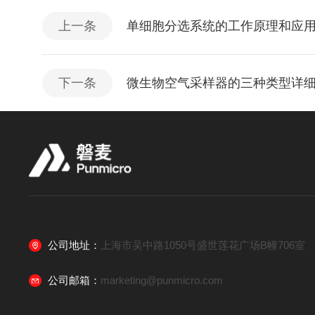
上一条
单细胞分选系统的工作原理和应
下一条
微生物空气采样器的三种类型详
公司地址：
上海市吴中路1050号盛世莲花广场B幢706室
公司邮箱：
marketing@punmicro.com